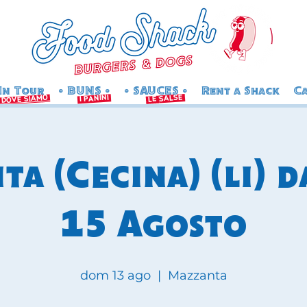
In Tour
• BUNS •
• SAUCES •
Rent a Shack
Ca
salse
i panini
dove siamo
le
a (Cecina) (li) d
15 Agosto
dom 13 ago
  |  
Mazzanta