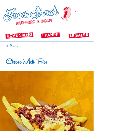
dove siamo
i panini
salse
le
< Back
Cheese Melt Fries