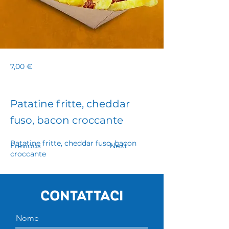
7,00 €
Patatine fritte, cheddar
fuso, bacon croccante
Patatine fritte, cheddar fuso, bacon 
Previous
Next
croccante
Contattaci
Nome